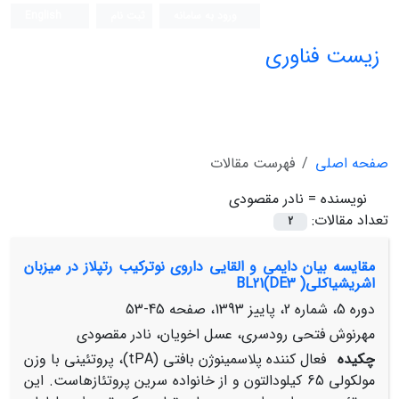
ورود به سامانه
ثبت نام
English
زیست فناوری
صفحه اصلی
فهرست مقالات
نویسنده =
نادر مقصودی
تعداد مقالات:
2
مقایسه بیان دایمی و القایی داروی نوترکیب رتپلاز در میزبان
اشریشیاکلی( BL21(DE3
دوره 5، شماره 2، پاییز 1393، صفحه
45-53
مهرنوش فتحی رودسری، عسل اخویان، نادر مقصودی
چکیده
فعال کننده پلاسمینوژن بافتی (tPA)، پروتئینی با وزن
مولکولی 65 کیلودالتون و از خانواده سرین پروتئازهاست. این