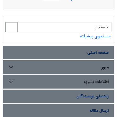
5/2گرم وزن خشک غضروف کوسه چانه سفید ((Carcharhinus
dussumieri با استفاده از نمک کاتیونی ستیل پیریدینیوم
کلراید انجام شد. از طیف FTIR نیز برای شناسایی و مقایسه
ساختاری گلیکوزآمینوگلیکان های استخراجی با هپارین
استفاده گردید. در نهایت فعالیت ضدانعقادی
گلیکوزآمینوگلیکان‌های استخراج شده با روش سنجش
جستجوی پیشرفته
ضدانعقادی زمان ترومبوپلاستین نسبی فعال شده (APTT) در
سه غلظت410 ،1250،763 میکروگرم بر میلی لیتر و زمان
صفحه اصلی
پروترومبین (PT) در یک غلظت 1250 میکروگرم بر میلی لیتر بر
روی پلاسمای خون انسان انجام شد. مقدار کل
گلیکوزآمینوگلیکان استخراج شده 8/42 میلی گرم برگرم بافت
مرور
خشک بود. نتایج طیف FTIR نیز حضور ترکیبات شبه هپارینی
را اثبات کرد. بررسی خاصیت ضد انعقادی نشان داد که زمان
اطلاعات نشریه
انعقاد پلاسمای انسان 43، 50 و 85 ثانیه به ترتیب در
غلظت‌های 410، 763 و 1250 میکروگرم بر میلی گرم می باشد
راهنمای نویسندگان
که به ترتیب زمان انعقاد را 3/1، 5/1 و 5/2 برابر شاهد که 33
ثانیه بود طولانی کرد.
ارسال مقاله