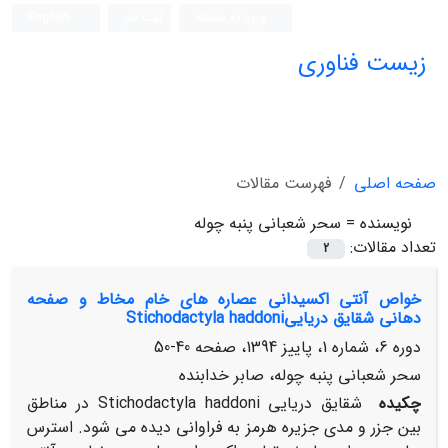
ورود به سامانه
ثبت نام
English
زیست فناوری
صفحه اصلی
فهرست مقالات
نویسنده =
سحر شعبانی پنبه چوله
تعداد مقالات:
2
خواص آنتی اکسیدانی عصاره های خام مخاط و صفحه
دهانی شقایق دریاییStichodactyla haddoni
دوره 6، شماره 1، پاییز 1394، صفحه
40-50
سحر شعبانی پنبه چوله، صابر خدابنده
چکیده
شقایق دریایی Stichodactyla haddoni در مناطق
بین جزر و مدی جزیره هرمز به فراوانی دیده می شود. استرس