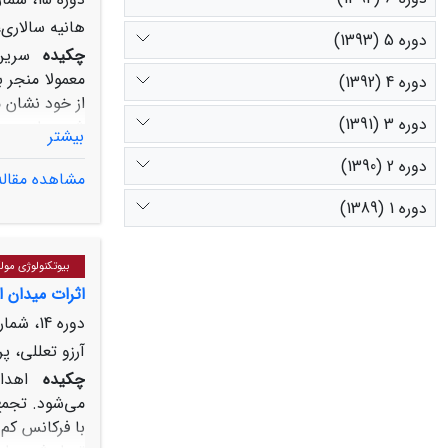
هانیه سالاری،
دوره 5 (1393)
چکیده
سرین
دوره 4 (1392)
دوره 3 (1391)
بیشتر
در هر دو حال
دوره 2 (1390)
مشاهده مقاله
دوره 1 (1389)
که در حضور هر
C
شود. امیدواریم داده­ های ما بتواند بینش‌های مفیدی را برای طراحی یک داروی بازدارنده کارآمد جدید برای درمان بیماران مبتلا به ویروس هپاتیت
بیوتکنولوژی مول
ارائه دهد.
اثرات میدان ا
دوره 14، شماره 4، پاییز 1402، صفحه
آرزو تعللی، پ
چکیده
اهدا
می‌شود. تجمع
با فرکانس کم 