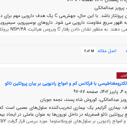
 پرویز عبدالمالکی
 پروتئاز
باشد. با این حال، جهش
می
C
یک هدف دارویی مهم برای درمان بیماران مبتلا به ویروس هپاتیت
از خود نشان می­ دهند. به منظور نشان دادن رفتار
C
ویروس هپاتیت
NS3/4A
پروتئاز
شبیه‌سازی دینامیک مولکولی و محاسبات انرژی آزاد
A156G
در حالت وحشی و جهش یافته­ ی
ت وحشی و جهش یافته انجام شد. محاسبات انرژی آزاد اتصال مبتنی ب
در حالت وحشی تا
NS3/4A
نشان داد که تمایلات اتصال هر یک از داروها در میانکنش با پروتئاز
مکانیک مولکولی مساحت سطح پواسون-بولتزمن
اصل مقاله
2.02 M
) مشخص کرد که
FEL
چشم اندازهای انرژی آزاد (
می­ باشد. محاسبات
A156G
حدود قابل توجهی بیشتر از میانکنش با پروتئاز در حالت جهش یافته­ی
 یک از داروها در میانکنش با پروتئاز وحشی و جهش یافته حوضه ­های
کولی
لکترومغناطیسی با فرکانس کم و امواج رادیویی بر بیان پروتئین تائو
87-97
رویز عبدالمالکی، کوروش شاه پسند، نجمه جویان
ف:
بیماری آلزایمر
یک بیماری تخریب‌کننده سلول
های عصبی است که ب
 پروتئین تائو فسفریله در داخل نورون
ها به عنوان عاملی در ایجاد بیم
و امواج رادیویی بر سلول‌های نوروبلاستوما
مورد بررسی قرار گرفت.
Y5Y