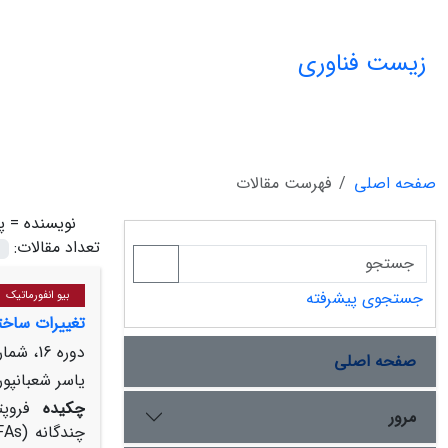
زیست فناوری
صفحه اصلی
فهرست مقالات
نویسنده =
پ
تعداد مقالات:
جستجوی پیشرفته
بیو انفورماتیک
تغییرات ساخت
دوره 16، شماره 2، بهار 1404، صفحه
صفحه اصلی
یاسر شعبانپور
چکیده
فروپ
مرور
چندگانه
(PUFAs)