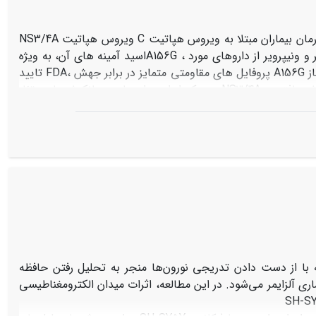
C
ویروس هپاتیت
NS3/4A
، معمولا منجر به ظهور سریع مقاومت دارویی می ­شود. داروهای بوسیپرویر، سیمپرویر و ونیپرویر از داروهای مورد
A156G
اسید آمینه­ های آن، به ویژه
A156G
، پروفایل­ های مقاومتی متمایز در برابر جهش
FDA
تایید
NS3/4A
هر یک از این داروها در میانکنش با پروتئاز
ر
NS3/4A
اتصال بر روی هر یک از داروها در میانکنش با پروتئاز
 انرژی بیشتری در مقایسه با پروتئاز در حالت آزاد تشکیل می­
ا از دست دادن تدریجی نورون‌ها منجر به تحلیل رفتن حافظه
اری آلزایمر می
شود. در این مطالعه، اثرات میدان الکترومغناطیسی
SH-S