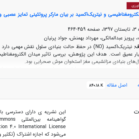
ورزی
الکترومغناطیسی و نیتریک‌اکسید بر بیان مارکر پروتئینی تمایز عصبی
459-464
 پرویز عبدالمالکی، مهرداد بهمنش، جواد پرنیان
ف:
نیتریک‌اکسید
(NO)
در حفظ حالت بنیادی سلول نقش مهمی دارد و 
ار عمیق است. هدف این پژوهش، بررسی تاثیر میدان الکترومغناطیسی
ول‌های بنیادی مزانشیمی مغز استخوان موش صحرایی بود.
:
پژوهش تجربی حاضر روی سلول‌های بنیادی مزانشیمی مغز استخوان موش
ی‌مولار) و پایین (۱۰میکرومولار
Deta-NO
گروه بدون تیمار (کنترل) مقایسه شد. درصد زنده‌زمانی سلول‌ها با آ
اصل مقاله
840.18 K
 تمایز عصبی با ایمنوسیتوشیمی بررسی شد. داده‌ها با
نرم‌افزار
آزمون تحلیل واریانس یک‌طرفه تحلیل شدند.
از طریق
تریک‌اکسید و
EMF
، درصد زنده‌مانی س
EMF
به‌تنهایی و همچنین با غلظت پایین نیتریک‌اکسید،
ات
این نشریه ی دارای دسترسی باز
 کنترل افزایش یافت. در گروه تیمارشده با غلظت بالای نیتریک‌اکسید
گواهینامه بین
 تیمارشده با
EMF
دان الکترومغناطیسی به‌همراه غلظت بالای نیتریک‌اکسید از تعداد 
می‌شود که اجازه اشتراک (تکثیر و 