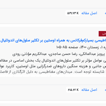
پس سطح بیان پروتئین
MTT
900 مگاهرتز به مدت 24، 48، 72 و 96 ساعت تیمار شده و تعداد سلول‌های زنده با استفاده از روش
اصل مقاله
529.73 K
ته‌ها:
قرار گرفتن در معرض
سلول های کنترل نداشته است. با این حال، بیان پروتئین تائو فسفریل
عتی
اطیسی بسیار‌کم‌فرکانس به همراه اوستین بر تکثیر سلول‌های اندوتلیال 
85-105
 پرویز عبدالمالکی، رضا حسن ساجدی، عبدالکریم مؤذنی رودی
 عوامل مؤثر بر تکثیر سلول‌های اندوتلیال یک بخش اساسی در مطالعا
 جانبی و هزینه ‌سنگین داروهای ضد‌رگزایی مثل اوستین، کاربرد عوام
ایسته توجه است. میدان‌های مغناطیسی به دلیل اثرگذاری از فاصله 
نها روی پدیده‌های زیستی از جمله رگزایی انجام شده است که نتایج
اصل مقاله
615.62 K
ی قرار‌گرفتند. سپس بررسی تکثیر سلول‌ها با استفاده از تست رنگ‌سنجی 
گردید. بر‌اساس یافته‌ها، زمان‌های مواجه