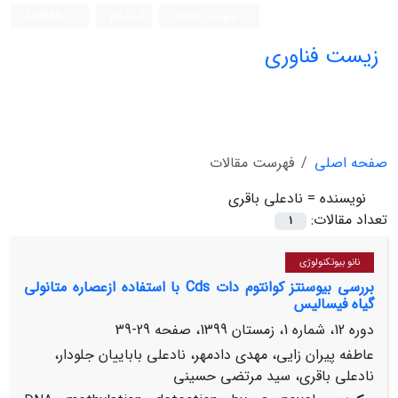
ورود به سامانه
ثبت نام
English
زیست فناوری
صفحه اصلی
فهرست مقالات
نویسنده =
نادعلی باقری
تعداد مقالات:
1
نانو بیوتکنولوژی
بررسی بیوسنتز کوانتوم دات‌ Cds با استفاده ازعصاره متانولی
گیاه فیسالیس
دوره 12، شماره 1، زمستان 1399، صفحه
29-39
عاطفه پیران زایی، مهدی دادمهر، نادعلی باباییان جلودار،
نادعلی باقری، سید مرتضی حسینی