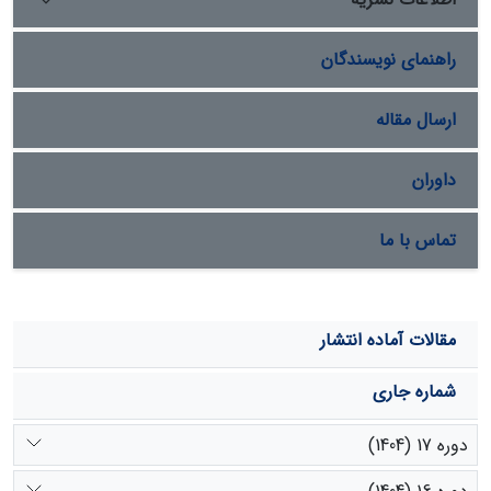
نانومتر بودند. بر اساس آنالیز
FT-IR
، عامل احتمالی احیاء یون
های
CdS
و تبدیل آن به کوانتوم دات
ها، فنول­ها و گروه های
راهنمای نویسندگان
عاملی مختلف موجود در فیسالیس می باشد.
ارسال مقاله
داوران
تماس با ما
مقالات آماده انتشار
شماره جاری
دوره 17 (1404)