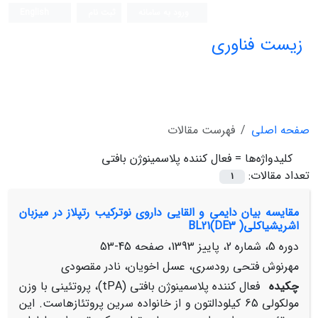
ورود به سامانه
ثبت نام
English
زیست فناوری
صفحه اصلی
فهرست مقالات
کلیدواژه‌ها =
فعال کننده پلاسمینوژن بافتی
تعداد مقالات:
1
مقایسه بیان دایمی و القایی داروی نوترکیب رتپلاز در میزبان
اشریشیاکلی( BL21(DE3
دوره 5، شماره 2، پاییز 1393، صفحه
45-53
مهرنوش فتحی رودسری، عسل اخویان، نادر مقصودی
چکیده
فعال کننده پلاسمینوژن بافتی (tPA)، پروتئینی با وزن
مولکولی 65 کیلودالتون و از خانواده سرین پروتئازهاست. این