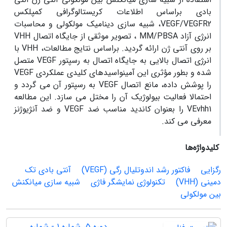
بادی براساس اطلاعات کریستالوگرافی کمپلکس
VEGF/VEGFR2، شبیه سازی دینامیک مولکولی و محاسبات
انرژی آزاد MM/PBSA ، تصویر موثقی از جایگاه اتصال VHH
بر روی آنتی ژن ارائه گردید. براساس نتایج مطالعات، VHH با
انرژی اتصال بالایی به جایگاه اتصال به رسپتور VEGF متصل
شده و بطور مؤثری این آمینواسیدهای کلیدی عملکردی VEGF
را پوشش داده، مانع اتصال VEGF به رسپتور آن می گردد و
احتمالا فعالیت بیولوژیک آن را مختل می سازد. این مطالعه
VEvhh1 را بعنوان کاندید مناسب ضد VEGF و ضد آنژیوژنز
معرفی می کند.
کلیدواژه‌ها
رگزایی
فاکتور رشد اندوتلیال رگی (VEGF)
آنتی بادی تک
دمینی (VHH)
تکنولوژی نمایشگر فاژی
شبیه سازی میانکنش
بین مولکولی
دوره 5، شماره 1 - شماره