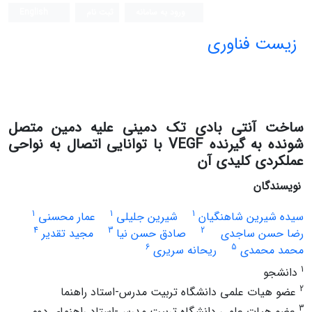
ورود به سامانه
ثبت نام
English
زیست فناوری
ساخت آنتی بادی تک دمینی علیه دمین متصل
شونده به گیرنده VEGF با توانایی اتصال به نواحی
عملکردی کلیدی آن
نویسندگان
1
1
1
سیده شیرین شاهنگیان
شیرین جلیلی
عمار محسنی
4
3
2
رضا حسن ساجدی
صادق حسن نیا
مجید تقدیر
6
5
محمد محمدی
ریحانه سریری
1
دانشجو
2
عضو هیات علمی دانشگاه تربیت مدرس-استاد راهنما
3
عضو هیات علمی دانشگاه تربیت مدرس-استاد راهنمای دوم