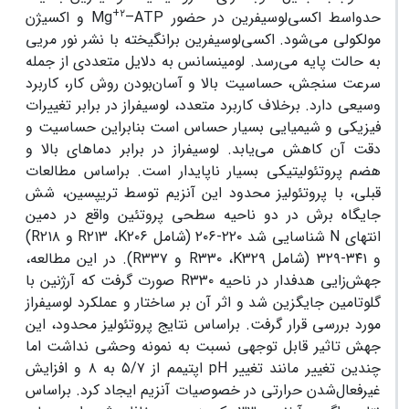
+۲
حدواسط اکسی‌لوسیفرین در حضور
–ATP
Mg
و اکسیژن
مولکولی می‌شود. اکسی‌لوسیفرین برانگیخته با نشر نور مریی
به حالت پایه می‌رسد. لومینسانس به دلایل متعددی از جمله
سرعت سنجش، حساسیت بالا و آسان‌بودن روش کار، کاربرد
وسیعی دارد. برخلاف کاربرد متعدد، لوسیفراز در برابر تغییرات
فیزیکی و شیمیایی بسیار حساس است بنابراین حساسیت و
دقت آن کاهش می‌یابد. لوسیفراز در برابر دماهای بالا و
هضم پروتئولیتیکی بسیار ناپایدار است. براساس مطالعات
قبلی، با پروتئولیز محدود این آنزیم توسط تریپسین، شش
جایگاه برش در دو ناحیه سطحی پروتئین واقع در دمین
انتهای
N
شناسایی شد ۲۲۰-۲۰۶ (شامل
K۲۰۶
،
R۲۱۳
و
R۲۱۸
)
و ۳۴۱-۳۲۹ (شامل
K۳۲۹
،
R۳۳۰
و
R۳۳۷
). در این مطالعه،
جهش‌زایی هدفدار در ناحیه
R۳۳۰
صورت گرفت که آرژنین با
گلوتامین جایگزین شد و اثر آن بر ساختار و عملکرد لوسیفراز
مورد بررسی قرار گرفت. براساس نتایج پروتئولیز محدود، این
جهش تاثیر قابل توجهی نسبت به نمونه وحشی نداشت اما
چندین تغییر مانند تغییر
pH
اپتیمم از ۵/۷ به ۸ و افزایش
غیرفعال‌شدن حرارتی در خصوصیات آنزیم ایجاد کرد. براساس