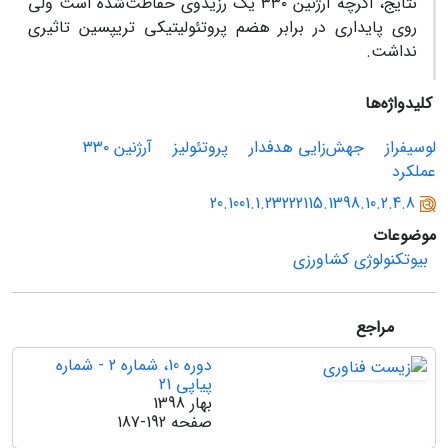
نتایج، اگرچه آرژنین ۳۳۰ یک رزیدوی حفاظت‌شده است ولی
روی پایداری در برابر هضم پروتئولیتیکی تریپسین تاثیری
نداشت.
کلیدواژه‌ها
لوسیفراز
جهش‌زایی هدفدار
پروتئولیز
آرژنین ۳۳۰
عملکرد
20.1001.1.23222115.1398.10.2.4.8
موضوعات
بیوتکنولوژی کشاورزی
مراجع
دوره 10، شماره 2 - شماره
پیاپی 21
بهار 1398
صفحه
187-192