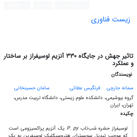
ورود به سامانه
ثبت نام
English
زیست فناوری
تاثیر جهش در جایگاه 330 آنزیم لوسیفراز بر ساختار
و عملکرد
نویسندگان
سمانه جارچی
فرنگیس عطائی
سامان حسینخانی
گروه بیوشیمی، دانشکده علوم زیستی، دانشگاه تربیت مدرس،
تهران، ایران
چکیده
لوسیفراز حشره شب‌تاب
P. py
یک آنزیم پراکسیزومی است
که موجب تبدیل سوبسترای هتروسیکلیک لوسیفرین به یک