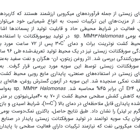
ای زیستی از جمله فرآورده‌های میکروبی ارزشمند هستند که کاربرده
. از مزیت‌های این ترکیبات نسبت به انواع شیمیایی خود می‌توان
 فعالیت در شرایط محیطی حاد و قابلیت تولید از پسماندها اشاره
ه‌ بومی
Halomonas
sp. MM۹۳
در تولید بیوسورفکتانت با استفاد
°
محیط کشت نوترینت براث و دمای
C
۳۰ پس از ۷۲ ساعت 
امولسیون‌کن
یون‌کنندگی بررسی شد. اثر روغن زیتون، ان- هگزان و نفت سفید به‌عنوا
 سورفکتانت زیستی توسط این سویه مورد بررسی قرار گرفت. به 
ای زیستی در استفاده‌های صنعتی، پایداری مایع رویی محیط کشت ب
ص
E۲۴
آن برابر ۴۵% محاسبه شد.
Halomonas
sp. MM۹۳
به‌وا
زیستی قادر به کاهش کشش سطحی محیط کشت 
°
ده پایداری قابل ملاحظه‌ای در دمای بالا (
C
۱۰۰)، شرایط اسیدی و بازی حاد (۱۲-۲=
عنوان یک سویه توانمند در تولید سورفکتانت زیستی پایدار در صنایع 
فت میکروبی نفت که نیازمند ترکیبات دارای فعالیت سطحی با پایدار