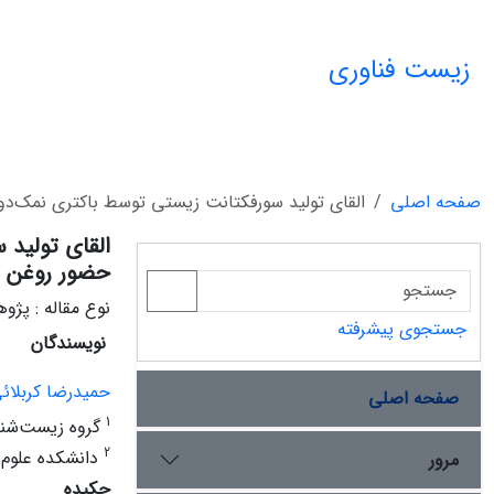
زیست فناوری
صفحه اصلی
القای تولید سورفکتانت زیستی توسط باکتری نمک‌دوست بومی Halomonas sp. MM93 در حضور روغن زیتون
حضور روغن زی
نوع مقاله : پژ
جستجوی پیشرفته
نویسندگان
حمیدرضا کربلائ
صفحه اصلی
1
گروه زیست‌شناس
2
دانشکده علوم ز
مرور
چکیده