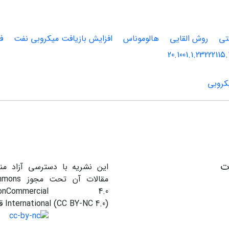
تی
روش القایی
هالوموناس
افزایش بازیافت میکروبی نفت
ف
20.1001.1.23222115.
کروبی
ات
این نشریه با دسترسی آزاد من
مقالات آن ت
on-NonCommercial 4.0
International (CC BY-NC 4.0) قرار دارند.