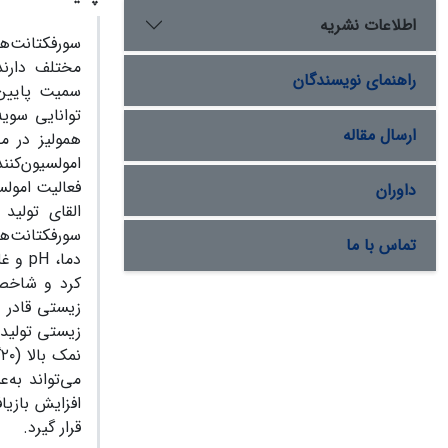
اطلاعات نشریه
سورفکتانت‌ه
مختلف دارند
راهنمای نویسندگان
سمیت پایین،
توانایی سوی
ارسال مقاله
همولیز در 
فعالیت امولس
داوران
القای تولید
سورفکتانت‌ه
تماس با ما
دما،
pH
کرد و شاخ
زیستی تولیدش
نمک بالا (۲۰گرم بر لیتر) را نشان داد. طبق نتایج حاصل، باکتری نمک‌دوست بومی
می‌تواند به‌
افزایش بازیا
قرار گیرد.