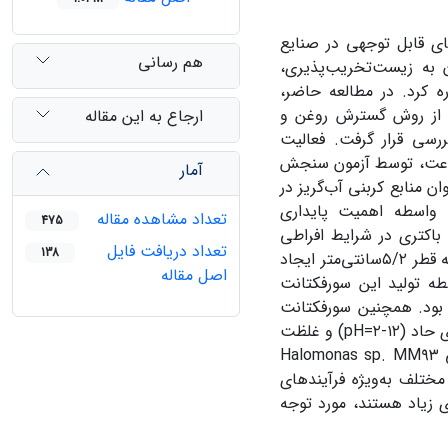
ای قابل توجهی در صنایع
هم رسانی
 به زیست‌تخریب‌پذیری،
 کرد. در مطالعه حاضر،
ه از روش گسترش روغن و
ارجاع به این مقاله
مورد بررسی قرار گرفت. فعالیت
ندگی سورفکتانت زیستی نیز در یک محیط تولید تعریف‌شده طی ۹۶ ساعت، توسط آزمون سنجش
آمار
ن منابع کربنی آب‌گریز در
‌واسطه اهمیت پایداری
تعداد مشاهده مقاله
475
اکتری در شرایط افراطی
تعداد دریافت فایل
138
و غلظت نمکی سنجیده شد. این سویه در آزمون گسترش روغن، هاله‌ای به قطر ۵/۲سانتی‌متر ایجاد
اصل مقاله
سطه تولید این سورفکتانت
از ۷۰ به ۴۰میلی‌نیوتون بر متر بود. همچنین سورفکتانت
pH
) و غلظت
Halomonas sp. MM۹۳
مختلف به‌ویژه فرآیندهای
ی زیاد هستند، مورد توجه