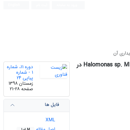
ورود به سامانه
ثبت نام
English
القای تولید سورفکتانت زیستی توسط باکتری نمک‌دوست بومی Halomonas sp. MM93 در
دوره 11، شماره
1 - شماره
پیاپی 24
زمستان 1398
صفحه
21-28
فایل ها
XML
اصل مقاله
1.01 M