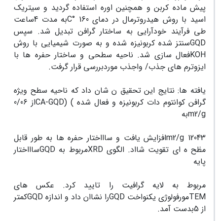
پیش ماده کربن و همچنین اوره استفاده گردید و سیتریک
اسید با روش هیدروترمال در دمای 160
°C
به مدت 4ساعت
طی فرآیند خودآرایی به ساختار گرافن تبدیل شد. سپس
GQD
سنتز شده کربونیزه شده و به صورت شیمیایی با روش
KOH
فعال سازی شد. ناحیه سطحی و ساختار حفره ها با
ایزوترم های جذب/ واجذب موردبررسی قرار گرفت.
یافته ها:
نتایج این تحقیق ن شان داد که ناحیه سطح ویژه
گرافن کوانتوم دات کربونیزه و فعال شده
) (CA-GQD
از 0/06
g
/
2
m
به
12043
/g
2
m
افزایش یافت و ساااختار حفره ها به طور قابل
مظح ه ای تقویت شااد. الگوی
XRD
مربوط به
GQD
ساااختار
پایه
مربوط به لایه گرافیت را تایید کرد
.
عکس های
TEM
مورفولوژی یکنواخت
GQD
را نشاان داد و اندازه
GQD
کمتر
از 5بدست آمد.