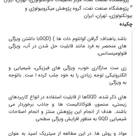
3
پژوهشگاه صنعت نفت، گروه پژوهش میکروبیولوژی و
بیوتکنولوژی، تهران، ایران
چکیده
باشد.یاهداف:
گرافن کوانتوم دات ها
)
(
GQD
با داشتن ویژگی
های منحصر به فرد مانند قابلیت حل شدن در آب، ویژگی
فتولومینسانس،
زی ست سازگاری خوب، ویژگی های فیزیکی، شیمیایی و
الکترونیکی توجه زیادی را به خود جلب کرده ا ست. باتوجه
به ویژگی
های ذکر شده،
GQD
ها از قابلیت استفاده در انواع کاربردهای
زیستی، سنسور، فتوکاتالیست ها و جاذب برخوردار می
باشند. هدف از انجام این پژوهش سنتز و انجام اصلاحات
شیمیایی GQD به منظور افزایش ویژگی سطحی
مواد و روش ها:
در این مطالعه از سیتریک اسید به عنوان