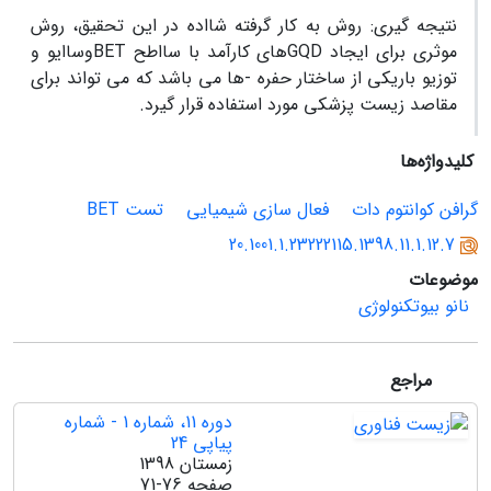
نتیجه گیری:
روش به کار گرفته شااده در این تحقیق
،
روش
موثری برای ایجاد
GQD
های کارآمد با سااطح
BET
وساایو و
توزیو باریکی از ساختار حفره -ها می باشد که می تواند برای
مقاصد زیست پزشکی مورد استفاده قرار گیرد.
کلیدواژه‌ها
گرافن کوانتوم دات
فعال سازی شیمیایی
تست BET
20.1001.1.23222115.1398.11.1.12.7
موضوعات
نانو بیوتکنولوژی
مراجع
دوره 11، شماره 1 - شماره
پیاپی 24
زمستان 1398
صفحه
71-76