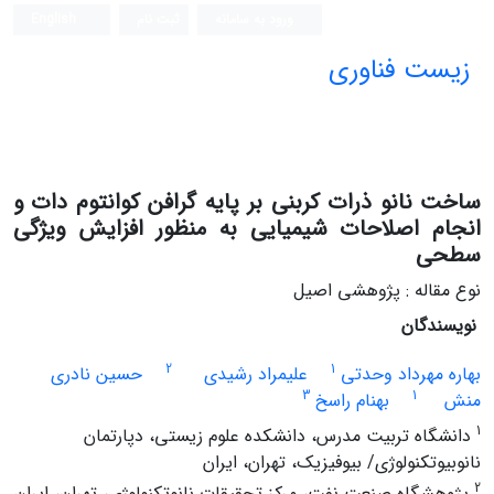
ورود به سامانه
ثبت نام
English
زیست فناوری
ساخت نانو ذرات کربنی بر پایه گرافن کوانتوم دات و
انجام اصلاحات شیمیایی به منظور افزایش ویژگی
سطحی
نوع مقاله : پژوهشی اصیل
نویسندگان
2
1
بهاره مهرداد وحدتی
علیمراد رشیدی
حسین نادری
3
1
منش
بهنام راسخ
1
دانشگاه تربیت مدرس، دانشکده علوم زیستی، دپارتمان
نانوبیوتکنولوژی/ بیوفیزیک، تهران، ایران
2
پژوهشگاه صنعت نفت، مرکز تحقیقات نانوتکنولوژی، تهران، ایران