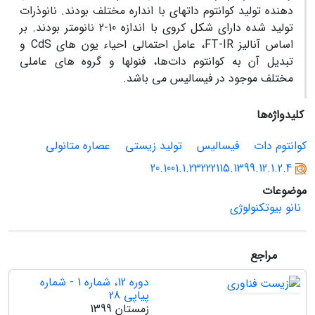
دهنده تولید کوانتوم دات­های با انداره مختلف بودند. نانو­ذرات
تولید شده دارای شکل کروی با اندازه 10-2 نانومتر بودند. بر
اساس آنالیز
FT-IR
، عامل احتمالی احیاء یون های
CdS
و
تبدیل آن به کوانتوم دات
ها، فنول­ها و گروه های عاملی
مختلف موجود در فیسالیس می باشد.
کلیدواژه‌ها
کوانتوم دات
فیسالیس
تولید زیستی
عصاره متانولی
20.1001.1.23222115.1399.12.1.2.4
موضوعات
نانو بیوتکنولوژی
مراجع
دوره 12، شماره 1 - شماره
پیاپی 28
زمستان 1399