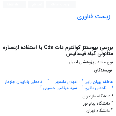
ورود به سامانه
ثبت نام
English
زیست فناوری
بررسی بیوسنتز کوانتوم دات‌ Cds با استفاده ازعصاره
متانولی گیاه فیسالیس
نوع مقاله : پژوهشی اصیل
نویسندگان
2
1
عاطفه پیران زایی
مهدی دادمهر
نادعلی باباییان جلودار
3
1
1
نادعلی باقری
سید مرتضی حسینی
1
دانشگاه مازندران
2
دانشگاه پیام نور
3
دانشگاه تهران