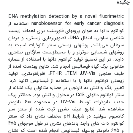
چکیده
DNA methylation detection by a novel fluorimetric
nanobiosensor for early cancer diagnosis استفاده از
کوانتوم دات­ها به عنوان پروب­های فلورسنت برای اهداف زیست
شناسی سلولی، انتقال
DNA
، تصویربرداری زیستی، و درمان
سرطان می
باشد. روش­های زیستی سنتز نانوذرات نسبت به
روش­های شیمیایی موثرتر و با محیط­زیست سازگاری بیشتری
دارند. در این تحقیق تولید کوانتوم دات­ها با استفاده از عصاره
متانولی برگ گیاه فیسالیس انجام شد. نتایج به­دست آمده از
طیف سنجی
UV-Vis
،
TEM
،
FT-IR
،
فلورفتومتری، تولید
زیستی کوانتوم دات­ها را با استفاده از فیسالیس تائید کرد.
تغییر رنگ واکنش به نارنجی در عصاره متانولی یک نشانه از
سنتز کوانتوم دات­های
CdS
در محلول واکنش بود. حداکثر پیک
جذب نانوذرات توسط
UV-Vis
در محدوده 600 نانومتر
مشاهده شد. نتایج طیف نشری ثبت شده از سنتز سبز
کادمیوم سولفید در شرایط
pH
مختلف نشان داد که سنتز
کوانتوم دات های واجد باندهای نشری در طول موج­های 475
و 675 نانومتر بوسیله فیسالیس انجام شده است که نشان