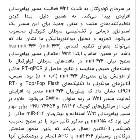
فعالیت مسیر پیام‌رسانی Wnt در سرطان کولورکتال به شدت
افزایش پیدا می‌کند. به همین دلیل، پیدا کردن
تنظیم‌کننده‌های مثبت و منفیِ جدید برای این مسیر یک
استراتژی درمانی و تشخیصی سرطان کلورکتال محسوب
می‌شود. تجزیه و تحلیل بیوانفورماتیکی ما نشان داد که
hsa-miR-424 (miR-424) می‌تواند بعنوان تنظیم‌ کننده‌ی
احتمالی مسیر پیام‌رسانی Wnt باشد. بر همین اساس، ابتدا
سطح بیان
miR-424
در بافت‌های سرطان کولورکتال با
جفت‌های طبیعی مقایسه و نتایج حاصل از
RT-qPCR
حاکی
از افزایش بیان معنی‌دار
miR-424
(
p < 0.01
) بود. سپس،
آنالیزهای مولکولی با تکنیک‌های
Top/Fop Flash
و
RT-
qPCR
نشان داد که بیش‌بیان
miR-424
منجر به افزایش
فعالیت مسیر
Wnt
در رده سلولی
SW480
می‌شود. علاوه بر
این، از مولکول‌های کوچک
IWP-2
و
PNU-74654
برای مهار
مسیر پیام‌رسانی
Wnt
استفاده و بیش‌بیان
miR-424
حاکی از
این بود که
miRNA
ی مذکور تأثیر خود را در سطح تخریب
کمپلکس
β
-کاتنین اعمال می‌کند که بدین منظور سنجش
دوگانه‌ی لوسیفراز
miR-424
با
APC
انجام و برهمکنش آنها