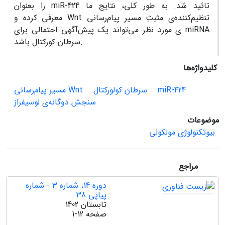
تائید شد. به طور کلی، نتایج ما
miR-424
را بعنوان
تنظیم‌کننده‌ی مثبتِ مسیر پیام‌رسانی
Wnt
معرفی کرده و
miRNA
ی مورد نظر می‌تواند یک پیش‌آگهی احتمالی برای
سرطان کورکتال باشد.
کلیدواژه‌ها
miR-424
سرطان کولورکتال
مسیر پیام‌رسانی Wnt
سنجش دوگانه‌ی لوسیفراز
موضوعات
بیوتکنولوژی مولکولی
مراجع
دوره 14، شماره 3 - شماره
پیاپی 38
تابستان 1402
صفحه
1-12