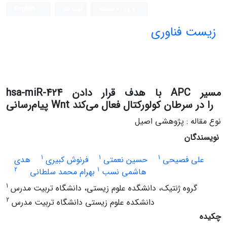
ورود به سامانه
ثبت نام
English
زیست فناوری
hsa-miR-424 با هدف قرار دادن APC مسیر
پیام‌رسانی Wnt را در سرطان کولورکتال فعال می‌کند
نوع مقاله : پژوهشی اصیل
نویسندگان
1
1
1
علی فصیحی
حسین نعمتی
فرنوش کبیری
هدی
2
1
هاشمی نسب
بهرام محمد سلطانی
1
گروه ژنتیک، دانشگده علوم زیستی، دانشگاه تربیت مدرس
2
دانشکده علوم زیستی دانشگاه تربیت مدرس
چکیده