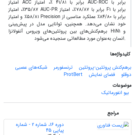
برابر با
AUC-ROC
برابر با ۴۱/۸۱ ٪، امتیاز
ACC
امتیاز
برابر با
F1
برابر با ۷۸/۸۷٪، امتیاز
AUC-PR
۳۵/۸۷٪، امتیاز
برابر با ۸۴/۸۰٪ عملکرد مناسبی از
Precision
۵۸/۸۱٪ و امتیاز
خود نشان می‌دهد. همچنین، توانایی مدل در پیش‌بینی
و
H1N1
برهم‌کنش‌های بین پروتئین‌های ویروس آنفولانزا
انسان به‌عنوان مورد مطالعاتی سنجیده می‌شود.
کلیدواژه‌ها
برهم‌کنش پروتئین-پروتئین
ترنسفورمر
شبکه‌های عصبی
دوقلو
فضای نمایش
ProtBert
موضوعات
بیو انفورماتیک
مراجع
دوره 16، شماره 2 - شماره
پیاپی 45