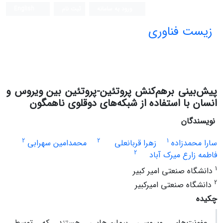
ورود به سامانه
ثبت نام
English
زیست فناوری
پیش‌بینی برهم‌کنش پروتئین-پروتئین بین ویروس و
انسان با استفاده از شبکه‌های دوقلوی ناهمگون
نویسندگان
2
2
1
سارا محمدزاده
زهرا قربانعلی
محمدامین سهرابی
2
فاطمه زارع میرک آباد
1
دانشگاه صنعتی امیر کبیر
2
دانشگاه صنعتی امیرکبیر
چکیده
عفونت‌های ویروسی
بیماری‌هایی هستند که توسط