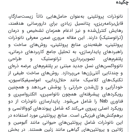
چکیده
نانوذرات پروتئینی به‌عنوان حامل‌هایی ذاتاً زیست‌سازگار،
قابل‌برنامه‌ریزی، پتانسیل زیادی برای دارورسانی هدفمند،
رهایش کنترل‌شده و نیز ادغام همزمان تشخیص و درمان
(ترانوستیک) دارند. این مقاله مروری ضمن معرفی نانوذرات
پروتئینی، طبقه‌بندی منابع پروتئینی، روش‌های ساخت و
راهبردهای پایدارسازی، به تحلیل جامع کاربردهای درمانی،
پلتفرم‌های تصویربرداری، ترانوستیک و طراحی
نانوواکسن‌های نسل جدید مبتنی بر پلتفرم‌های عرضه ذره‌ای
و چندتایی آنتی‌ژن‌ها می‌پردازد. روش‌های ساخت طیفی از
تکنیک‌های کلاسیک مانند حلال‌زدایی، امولسیفیکاسیون،
خودآرایی و ژل‌شدن حرارتی را پوشش می‌دهد و همچنین
رویکردهای پیشرفته‌ای همچون نانواسپری، الکترواسپری و
فناوری Nab را شامل می‌شود. پایدارسازی نانوذرات از دو
رویکرد اصلی پیروی می‌کند که شامل پیوندهای کووالانسی و
برهم‌کنش‌های فیزیکی است. منابع پروتئینی مورد استفاده در
این نانوذرات شامل پروتئین‌های حیوانی مانند آلبومین و
ژلاتین و پروتئین‌های گیاهی مانند زئین هستند. در بخش