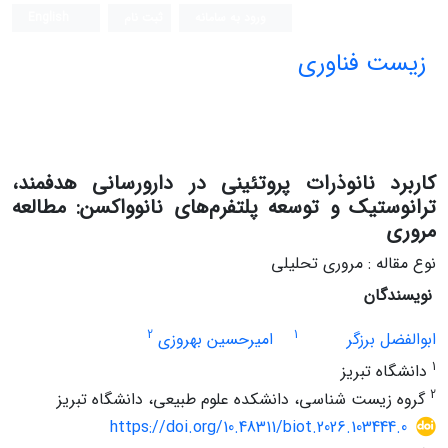
ورود به سامانه
ثبت نام
English
زیست فناوری
کاربرد نانوذرات پروتئینی در دارورسانی هدفمند،
ترانوستیک و توسعه پلتفرم‌های نانوواکسن: مطالعه
مروری
نوع مقاله : مروری تحلیلی
نویسندگان
2
1
ابوالفضل برزگر
امیرحسین بهروزی
1
دانشگاه تبریز
2
گروه زیست شناسی، دانشکده علوم طبیعی، دانشگاه تبریز
https://doi.org/10.48311/biot.2026.103444.0