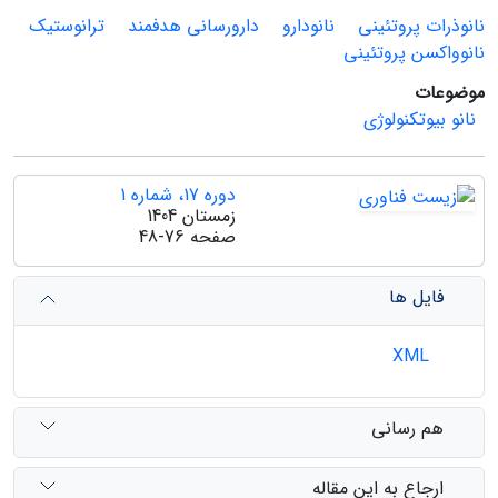
نانوذرات پروتئینی
نانودارو
دارو‌رسانی هدفمند
ترانوستیک
نانوواکسن پروتئینی
موضوعات
نانو بیوتکنولوژی
دوره 17، شماره 1
زمستان 1404
صفحه
48-76
فایل ها
XML
هم رسانی
ارجاع به این مقاله