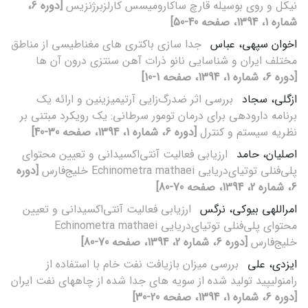
نیکل و روی بوسیله قارچ ساکارومیسس کارلزبرژنزیس
[دوره 6،
شماره 1، 1394، صفحه 40-50]
اخوان سپهی، عباس
جدا سازی باکتری های مغناطیسی از مناطق
مختلف ایران و شناسایی نانو ذرات آهن سنتزی درون آن ها
[دوره 6، شماره 1، 1394، صفحه 1-10]
ازگلی، سجاد
بررسی اثر ضدرگ‌زایی آرتیمیزینین و ارائه یک
برنامه دارودهی برای درمان تومور سرطانی: یک رویکرد مبتنی بر
نظریه سیستم و کنترل
[دوره 6، شماره 1، 1394، صفحه 30-40]
اصلیان، حامد
ارزیابی فعالیت آنتی‌اکسیدانی و تعیین محتوای
پلی‌فنلی توتیای‌دریایی Echinometra mathaei خلیج‌فارس
[دوره
6، شماره 2، 1394، صفحه 70-80]
امراللهی بیوکی، نرگس
ارزیابی فعالیت آنتی‌اکسیدانی و تعیین
محتوای پلی‌فنلی توتیای‌دریایی Echinometra mathaei
خلیج‌فارس
[دوره 6، شماره 2، 1394، صفحه 70-80]
ایزدی، علی
بررسی میزان بازیافت نفت خام با استفاده از
رامنولیپید تولید شده از سویه های جدا شده از چاههای نفت ایران
[دوره 6، شماره 1، 1394، صفحه 20-30]