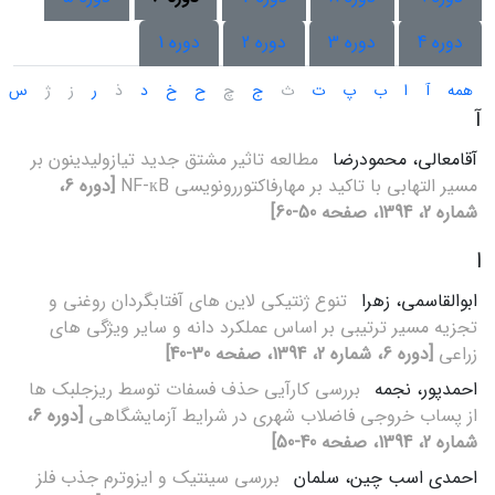
دوره 4
دوره 3
دوره 2
دوره 1
همه
آ
ا
ب
پ
ت
ث
ج
چ
ح
خ
د
ذ
ر
ز
ژ
س
آ
آقامعالی، محمودرضا
مطالعه تاثیر مشتق جدید تیازولیدینون بر
مسیر التهابی با تاکید بر مهارفاکتوررونویسی NF-кB
[دوره 6،
شماره 2، 1394، صفحه 50-60]
ا
ابوالقاسمی، زهرا
تنوع ژنتیکی لاین های آفتابگردان روغنی و
تجزیه مسیر ترتیبی بر اساس عملکرد دانه و سایر ویژگی های
زراعی
[دوره 6، شماره 2، 1394، صفحه 30-40]
احمدپور، نجمه
بررسی کارآیی حذف فسفات توسط ریزجلبک ها
از پساب خروجی فاضلاب شهری در شرایط آزمایشگاهی
[دوره 6،
شماره 2، 1394، صفحه 40-50]
احمدی اسب چین، سلمان
بررسی سینتیک و ایزوترم جذب فلز