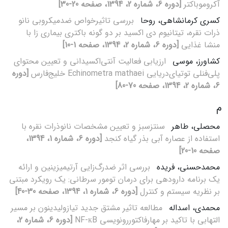
آکروموباکتر
[دوره 6، شماره 2، 1394، صفحه 20-30]
کسری کرمانشاهی، روحا
بررسی تاثیرخواص ضدمیکروبی نانو
ذرات نقره، تیتانیوم دی اکسید بر دو گونه باکتری‌ بیماری زا با
منشا غذایی
[دوره 6، شماره 2، 1394، صفحه 1-10]
کشاورز، موسی
ارزیابی فعالیت آنتی‌اکسیدانی و تعیین محتوای
پلی‌فنلی توتیای‌دریایی Echinometra mathaei خلیج‌فارس
[دوره
6، شماره 2، 1394، صفحه 70-80]
م
محصلی، طاهر
سنتزسبز و تعیین مشخصات نانوذرات نقره با
استفاده از عصاره آبی بذر گیاه کنجد
[دوره 6، شماره 1، 1394،
صفحه 10-20]
محمدحسنی، فریده
بررسی اثر ضدرگ‌زایی آرتیمیزینین و ارائه
یک برنامه دارودهی برای درمان تومور سرطانی: یک رویکرد مبتنی
بر نظریه سیستم و کنترل
[دوره 6، شماره 1، 1394، صفحه 30-40]
محمدی، اسداله
مطالعه تاثیر مشتق جدید تیازولیدینون بر مسیر
التهابی با تاکید بر مهارفاکتوررونویسی NF-кB
[دوره 6، شماره 2،