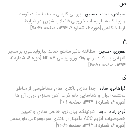
ص
صیادی، محمد حسین
بررسی کارآیی حذف فسفات توسط
ریزجلبک ها از پساب خروجی فاضلاب شهری در شرایط
آزمایشگاهی
[دوره 6، شماره 2، 1394، صفحه 40-50]
غ
غفوری، حسین
مطالعه تاثیر مشتق جدید تیازولیدینون بر مسیر
التهابی با تاکید بر مهارفاکتوررونویسی NF-кB
[دوره 6، شماره 2،
1394، صفحه 50-60]
ف
فراهانی، ساره
جدا سازی باکتری های مغناطیسی از مناطق
مختلف ایران و شناسایی نانو ذرات آهن سنتزی درون آن ها
[دوره 6، شماره 1، 1394، صفحه 1-10]
فرج زاده، داود
کلونینگ، بیان ژن، خالص سازی و تعیین
خصوصیات آنزیم ACC دآمیناز از باکتری سودوموناس فلورسنس
[دوره 6، شماره 1، 1394، صفحه 60-70]