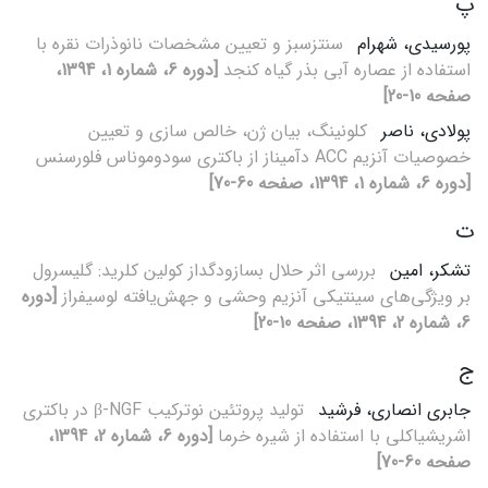
پ
پورسیدی، شهرام
سنتزسبز و تعیین مشخصات نانوذرات نقره با
استفاده از عصاره آبی بذر گیاه کنجد
[دوره 6، شماره 1، 1394،
صفحه 10-20]
پولادی، ناصر
کلونینگ، بیان ژن، خالص سازی و تعیین
خصوصیات آنزیم ACC دآمیناز از باکتری سودوموناس فلورسنس
[دوره 6، شماره 1، 1394، صفحه 60-70]
ت
تشکر، امین
بررسی اثر حلال بسازودگداز کولین کلرید: گلیسرول
بر ویژگی‌های سینتیکی آنزیم وحشی و جهش‌یافته لوسیفراز
[دوره
6، شماره 2، 1394، صفحه 10-20]
ج
جابری انصاری، فرشید
تولید پروتئین نوترکیب β-NGF در باکتری
اشریشیاکلی با استفاده از شیره خرما
[دوره 6، شماره 2، 1394،
صفحه 60-70]