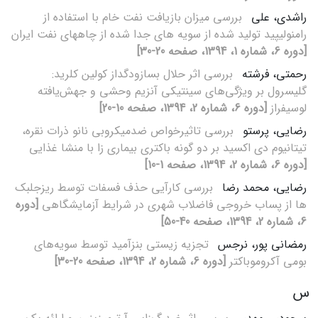
راشدی، علی
بررسی میزان بازیافت نفت خام با استفاده از
رامنولیپید تولید شده از سویه های جدا شده از چاههای نفت ایران
[دوره 6، شماره 1، 1394، صفحه 20-30]
رحمتی، فرشته
بررسی اثر حلال بسازودگداز کولین کلرید:
گلیسرول بر ویژگی‌های سینتیکی آنزیم وحشی و جهش‌یافته
لوسیفراز
[دوره 6، شماره 2، 1394، صفحه 10-20]
رضایی، پرستو
بررسی تاثیرخواص ضدمیکروبی نانو ذرات نقره،
تیتانیوم دی اکسید بر دو گونه باکتری‌ بیماری زا با منشا غذایی
[دوره 6، شماره 2، 1394، صفحه 1-10]
رضایی، محمد رضا
بررسی کارآیی حذف فسفات توسط ریزجلبک
ها از پساب خروجی فاضلاب شهری در شرایط آزمایشگاهی
[دوره
6، شماره 2، 1394، صفحه 40-50]
رمضانی پور، نرجس
تجزیه زیستی بنزآمید توسط سویه‌های
بومی آکروموباکتر
[دوره 6، شماره 2، 1394، صفحه 20-30]
س