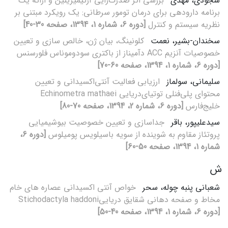
سجودی، مهدی
بررسی اثر ضدرگ‌زایی آرتیمیزینین و ارائه یک
برنامه دارودهی برای درمان تومور سرطانی: یک رویکرد مبتنی بر
نظریه سیستم و کنترل
[دوره 6، شماره 1، 1394، صفحه 30-40]
سخندان-بشیر، نعمت
کلونینگ، بیان ژن، خالص سازی و تعیین
خصوصیات آنزیم ACC دآمیناز از باکتری سودوموناس فلورسنس
[دوره 6، شماره 1، 1394، صفحه 60-70]
سلیمانی، سولماز
ارزیابی فعالیت آنتی‌اکسیدانی و تعیین
محتوای پلی‌فنلی توتیای‌دریایی Echinometra mathaei
خلیج‌فارس
[دوره 6، شماره 2، 1394، صفحه 70-80]
سیدعلیپور، باقر
جداسازی و تعیین خصوصیت بیوشیمیایی
پروتئاز مقاوم به شوینده از سویه باسیلویس پومیلوس
[دوره 6،
شماره 1، 1394، صفحه 50-60]
ش
شعبانی پنبه چوله، سحر
خواص آنتی اکسیدانی عصاره های خام
مخاط و صفحه دهانی شقایق دریاییStichodactyla haddoni
[دوره 6، شماره 1، 1394، صفحه 40-50]