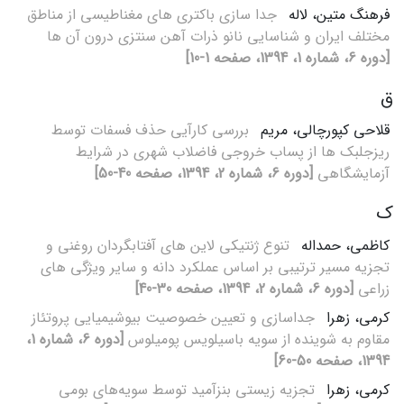
فرهنگ متین، لاله
جدا سازی باکتری های مغناطیسی از مناطق
مختلف ایران و شناسایی نانو ذرات آهن سنتزی درون آن ها
[دوره 6، شماره 1، 1394، صفحه 1-10]
ق
قلاحی کپورچالی، مریم
بررسی کارآیی حذف فسفات توسط
ریزجلبک ها از پساب خروجی فاضلاب شهری در شرایط
آزمایشگاهی
[دوره 6، شماره 2، 1394، صفحه 40-50]
ک
کاظمی، حمداله
تنوع ژنتیکی لاین های آفتابگردان روغنی و
تجزیه مسیر ترتیبی بر اساس عملکرد دانه و سایر ویژگی های
زراعی
[دوره 6، شماره 2، 1394، صفحه 30-40]
کرمی، زهرا
جداسازی و تعیین خصوصیت بیوشیمیایی پروتئاز
مقاوم به شوینده از سویه باسیلویس پومیلوس
[دوره 6، شماره 1،
1394، صفحه 50-60]
کرمی، زهرا
تجزیه زیستی بنزآمید توسط سویه‌های بومی