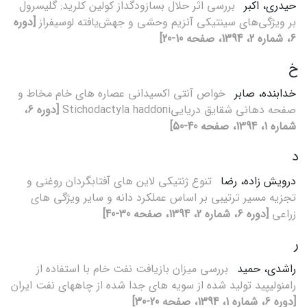
حیدری، اکبر
بررسی اثر حلال بسازودگداز کولین کلرید: گلیسرول
بر ویژگی‌های سینتیکی آنزیم وحشی و جهش‌یافته لوسیفراز
[دوره
6، شماره 2، 1394، صفحه 10-20]
خ
خدابنده، صابر
خواص آنتی اکسیدانی عصاره های خام مخاط و
صفحه دهانی شقایق دریاییStichodactyla haddoni
[دوره 6،
شماره 1، 1394، صفحه 40-50]
د
درویش زاده، رضا
تنوع ژنتیکی لاین های آفتابگردان روغنی و
تجزیه مسیر ترتیبی بر اساس عملکرد دانه و سایر ویژگی های
زراعی
[دوره 6، شماره 2، 1394، صفحه 30-40]
ر
راشدی، حمید
بررسی میزان بازیافت نفت خام با استفاده از
رامنولیپید تولید شده از سویه های جدا شده از چاههای نفت ایران
[دوره 6، شماره 1، 1394، صفحه 20-30]