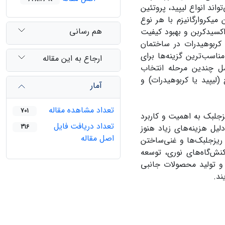
تواند انواع لیپید، پروتئین
ن
میکر
وارگانیزم با هر نوع
هم رسانی
کسیدکربن و بهبود کیفیت
کربوهیدرات
در ساختمان
ناسب‌ترین گزینه‌ها برای
ارجاع به این مقاله
مل چندین
مرحله انتخاب
 (
لیپید یا کربوهیدرات)
و
آمار
تعداد مشاهده مقاله
701
جلبک به اهمیت و کاربرد
تعداد دریافت فایل
یل هزینه‌های زیاد هنوز
316
اصل مقاله
ریز
جلبک‌ها و غنی‌ساختن
ش‌گاه‌های نوری
،
توسعه
و تولید محصولات جانبی
ند
.