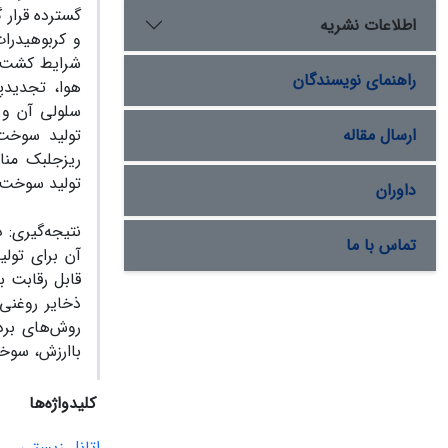
گستر
ده قرار گ
اطلاعات نشریه
و کربوهیدرات
شرایط کشت
راهنمای نویسندگان
هوا،
تجدیدپ
سلولی آ
ن
و 
ارسال مقاله
تولید سوخت
ریزجلبک من
تولید سوخت
داوران
نتیجه‌گیری:
د
تماس با ما
آ
ن برای تولید
قابل رقابت 
ذخایر روغنی 
روش‌های بر
باارزش،
سوخت
کلیدواژه‌ها
اتانل زیستی