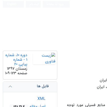
ورود به سامانه
ثبت نام
English
دوره 10، شماره
1 - شماره
پیاپی 20
زمستان 1397
صفحه
109-123
یران
فایل ها
ایران
XML
 منابع فسیلی مورد توجه
اصل مقاله
648.36 K