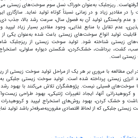
رفته
است.
ریزجلبک به‌عنوان خوراک نسل سوم سوخت‌های زیستی
می‌
 را در مقادیر زیاد
و
در زمانی نسبتاً کوتاه تولید نماید.
سازگاری ای
و
عدم وابستگی تولید
آ
ن
به فصول سال
،
سرعت رشد بالا،
جذب دی‌ا
ذیر
ی
،
عدم
تقابل با منابع غذایی
،
وجود مقا
دیر
بسیار
زیاد
لیپید
و 
قابلیت تولید انواع سوخت‌های زیستی
باعث
شده
به‌عنوان
یکی از م
‌های زیستی شناخته شود.
تولید سوخت زیستی از ریزجلبک شا
اسب
،
کشت
،
برداشت
،
خشک‌کردن
،
شکستن دیواره سلولی
،
استخراج
 زیستی است.
ر این مطالعه با مروری بر هر یک از مراحل
تولید سوخت زیستی از ریز
 انر
ژ
ی زیستی
پر
داخته شده است.
تولید سوخت زیستی جلبکی به‌دل
با سوخت‌های فسیلی نیست
. پژ
وهشگران تلاش می‌کنند
با
بهبود رشد
و کربوهیدراتی آنها
،
ایجاد تغییرات ژنتیکی
،
بهبود طراحی زیست‌واکن
داشت و خشک کردن
،
بهبود روش‌های استخراج
لیپید
و کربوهیدرات 
 زیستی جلبکی که از لحاظ اقتصادی مقرون‌به‌صرفه‌
تر
باشد تولید
نمای
ریزجلبک
دیزل زیستی
هیدروژن زیستی