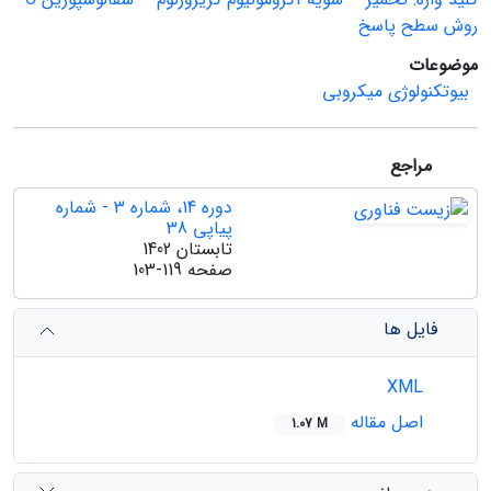
روش سطح پاسخ
موضوعات
بیوتکنولوژی میکروبی
مراجع
دوره 14، شماره 3 - شماره
پیاپی 38
تابستان 1402
صفحه
103-119
فایل ها
XML
اصل مقاله
1.07 M