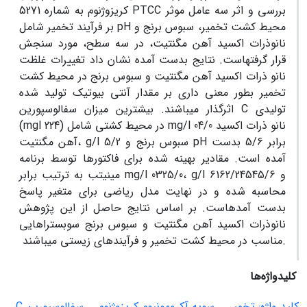
PTCC بررسی و اثر سه عامل موثر
کریزوژنوم به شماره 5271
pH محیط کشت تخمیر، سبوس برنج و
بر فرآیند تخمیر شامل
نانوذرات اکسید آهن مگنتیت، در سه سطح، مورد سنجش
قرار گرفته­است. نتایج بدست آمده نشان داد تغییرات غلظت
نانو ذرات اکسید آهن مگنتیت و سبوس برنج در محیط کشت
تخمیر بطور معنی داری بر مقدار آنتی بیوتیک تولید شده
C تولیدی
اثرگذار می­باشند. بیشترین میزان سفالوسپورین
mg/l 04/0 نانو ذرات اکسید
l 224) در محیط کشتی شامل
mg
(
pH برابر 5/6 بدست
g/l 5/2 سبوس برنج و
آهن مگنتیت،
آمده است. مقادیر بهینه شده برای فاکتورها توسط برنامه
l 6162/2و 4545/6
g/
/l 0325/0،
mg
مینی­تب به ترتیب برابر
محاسبه شده و در نهایت مدل ریاضی برای متغیر پاسخ
بدست آمده­است. بر اساس نتایج حاصل از این پژوهش
نانوذرات اکسید آهن مگنتیت و سبوس برنج سوبستراهایی
مناسب در محیط کشت تخمیر و فرآیندهای زیستی می­باشند.
کلیدواژه‌ها
کلید واژه: تخمیر
سویه آکرومونیوم کریزوژنوم
سفالوسپورین C