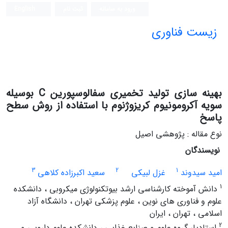
ورود به سامانه
ثبت نام
English
زیست فناوری
بهینه سازی تولید تخمیری سفالوسپورین C بوسیله
سویه آکرومونیوم کریزوژنوم با استفاده از روش سطح
پاسخ
نوع مقاله : پژوهشی اصیل
نویسندگان
3
2
1
امید سیدوند
غزل لبیکی
سعید اکبرزاده کلاهی
1
دانش آموخته کارشناسی ارشد بیوتکنولوژی میکروبی ، دانشکده
علوم و فناوری های نوین ، علوم پزشکی تهران ، دانشگاه آزاد
اسلامی ، تهران ، ایران
2
استادیار گروه علوم و صنایع غذایی ، دانشکده علوم دارویی و