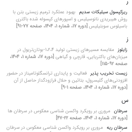
ر
ریزکپسول سیلیکات سدیم
بهبود عملکرد ترمیم زیستی بتن با
روش هیبریدی نانوسیلیس و اسپورهای کپسوله شده باکتری
باسیلوس سوبتیلیس
[دوره 17، شماره 1، 1404، صفحه 77-91]
ز
زایلوز
مقایسه مسیرهای زیستی تولید 1،2،4-بوتان‌تریول در
میزبان‌های باکتریایی، قارچی و گیاهی
[دوره 17، شماره 1، 1404،
صفحه 92-115]
زیست تخریب پذیر
فعالیت و پایداری ترانسگلوتامیناز در حضور
افزودنی‌های گلیسرول، بتائین و حلال فرازودگداز حاصل از آن
[دوره 17، شماره 1، 1404، صفحه 1-9]
س
سرطان
مروری بر رویکرد واکسن شناسی معکوس در سرطان ها
[دوره 17، شماره 1، 1404، صفحه 22-47]
سرطان ریه
مروری بر رویکرد واکسن شناسی معکوس در سرطان