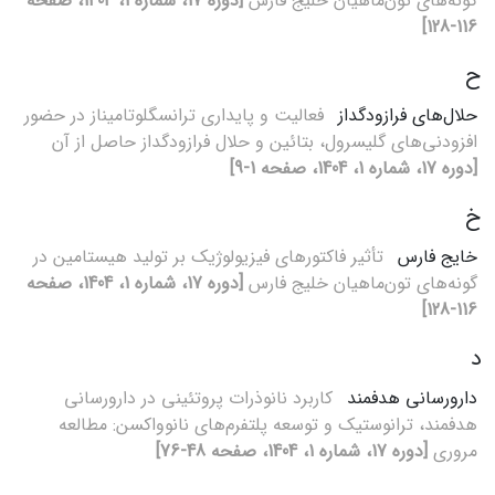
گونه‌های تون‌ماهیان خلیج فارس
[دوره 17، شماره 1، 1404، صفحه
116-128]
ح
حلال‌های فرازودگداز
فعالیت و پایداری ترانسگلوتامیناز در حضور
افزودنی‌های گلیسرول، بتائین و حلال فرازودگداز حاصل از آن
[دوره 17، شماره 1، 1404، صفحه 1-9]
خ
خایج فارس
تأثیر فاکتورهای فیزیولوژیک بر تولید هیستامین در
گونه‌های تون‌ماهیان خلیج فارس
[دوره 17، شماره 1، 1404، صفحه
116-128]
د
دارو‌رسانی هدفمند
کاربرد نانوذرات پروتئینی در دارورسانی
هدفمند، ترانوستیک و توسعه پلتفرم‌های نانوواکسن: مطالعه
مروری
[دوره 17، شماره 1، 1404، صفحه 48-76]