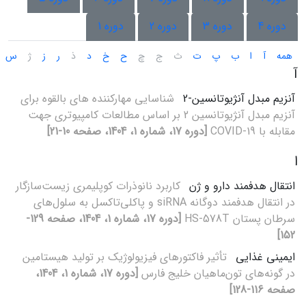
دوره 4
دوره 3
دوره 2
دوره 1
همه
آ
ا
ب
پ
ت
ث
ج
چ
ح
خ
د
ذ
ر
ز
ژ
س
آ
آنزیم مبدل آنژیوتانسین-2
شناسایی مهارکننده های بالقوه برای
آنزیم مبدل آنژیوتانسین 2 بر اساس مطالعات کامپیوتری جهت
مقابله با COVID-19
[دوره 17، شماره 1، 1404، صفحه 10-21]
ا
انتقال هدفمند دارو و ژن
کاربرد نانوذرات کوپلیمری زیست‌سازگار
در انتقال هدفمند دوگانه siRNA و پاکلی‌تاکسل به سلول‌های
سرطان پستان HS-578T
[دوره 17، شماره 1، 1404، صفحه 129-
152]
ایمینی غذایی
تأثیر فاکتورهای فیزیولوژیک بر تولید هیستامین
در گونه‌های تون‌ماهیان خلیج فارس
[دوره 17، شماره 1، 1404،
صفحه 116-128]