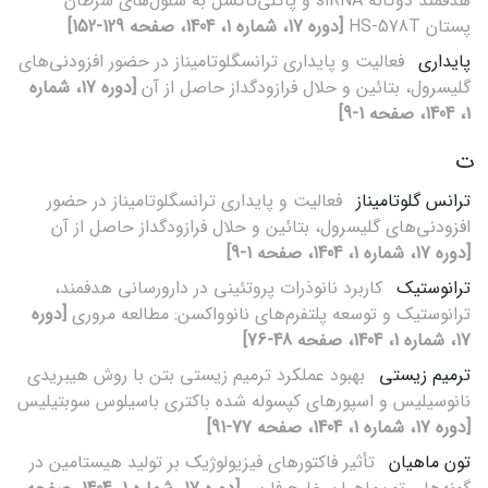
هدفمند دوگانه siRNA و پاکلی‌تاکسل به سلول‌های سرطان
پستان HS-578T
[دوره 17، شماره 1، 1404، صفحه 129-152]
پایداری
فعالیت و پایداری ترانسگلوتامیناز در حضور افزودنی‌های
گلیسرول، بتائین و حلال فرازودگداز حاصل از آن
[دوره 17، شماره
1، 1404، صفحه 1-9]
ت
ترانس گلوتامیناز
فعالیت و پایداری ترانسگلوتامیناز در حضور
افزودنی‌های گلیسرول، بتائین و حلال فرازودگداز حاصل از آن
[دوره 17، شماره 1، 1404، صفحه 1-9]
ترانوستیک
کاربرد نانوذرات پروتئینی در دارورسانی هدفمند،
ترانوستیک و توسعه پلتفرم‌های نانوواکسن: مطالعه مروری
[دوره
17، شماره 1، 1404، صفحه 48-76]
ترمیم زیستی
بهبود عملکرد ترمیم زیستی بتن با روش هیبریدی
نانوسیلیس و اسپورهای کپسوله شده باکتری باسیلوس سوبتیلیس
[دوره 17، شماره 1، 1404، صفحه 77-91]
تون ماهیان
تأثیر فاکتورهای فیزیولوژیک بر تولید هیستامین در