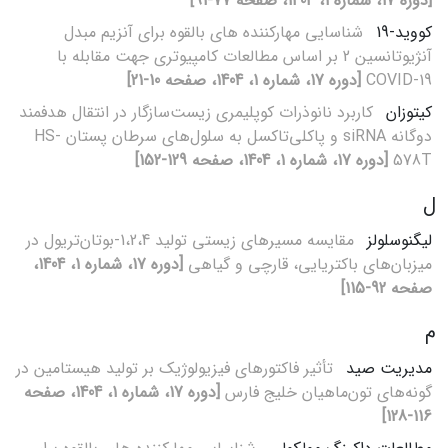
[دوره 17، شماره 1، 1404، صفحه 77-91]
کووید-19
شناسایی مهارکننده های بالقوه برای آنزیم مبدل
آنژیوتانسین 2 بر اساس مطالعات کامپیوتری جهت مقابله با
COVID-19
[دوره 17، شماره 1، 1404، صفحه 10-21]
کیتوزان
کاربرد نانوذرات کوپلیمری زیست‌سازگار در انتقال هدفمند
دوگانه siRNA و پاکلی‌تاکسل به سلول‌های سرطان پستان HS-
578T
[دوره 17، شماره 1، 1404، صفحه 129-152]
ل
لیگنوسلولز
مقایسه مسیرهای زیستی تولید 1،2،4-بوتان‌تریول در
میزبان‌های باکتریایی، قارچی و گیاهی
[دوره 17، شماره 1، 1404،
صفحه 92-115]
م
مدیریت صید
تأثیر فاکتورهای فیزیولوژیک بر تولید هیستامین در
گونه‌های تون‌ماهیان خلیج فارس
[دوره 17، شماره 1، 1404، صفحه
116-128]